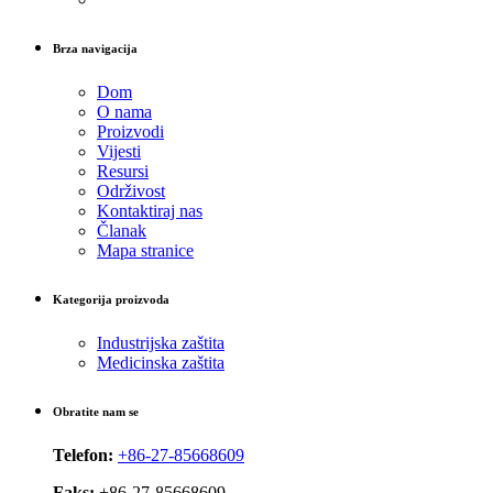
Brza navigacija
Dom
O nama
Proizvodi
Vijesti
Resursi
Održivost
Kontaktiraj nas
Članak
Mapa stranice
Kategorija proizvoda
Industrijska zaštita
Medicinska zaštita
Obratite nam se
Telefon:
+86-27-85668609
Faks:
+86-27-85668609