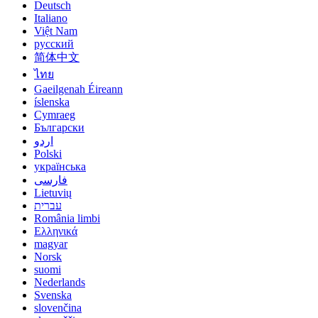
Deutsch
Italiano
Việt Nam
русский
简体中文
ไทย
Gaeilgenah Éireann
íslenska
Cymraeg
Български
اردو
Polski
українська
فارسی
Lietuvių
עברית
România limbi
Ελληνικά
magyar
Norsk
suomi
Nederlands
Svenska
slovenčina