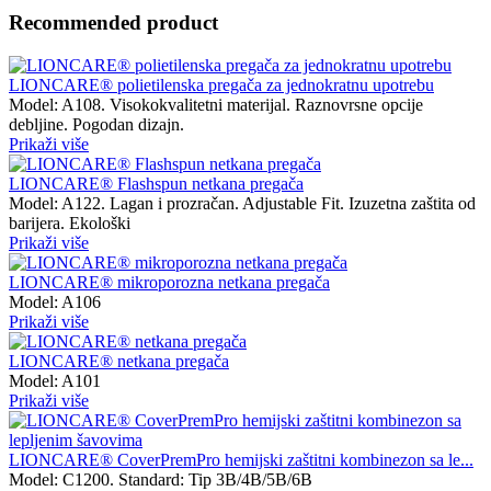
Recommended product
LIONCARE® polietilenska pregača za jednokratnu upotrebu
Model: A108. Visokokvalitetni materijal. Raznovrsne opcije
debljine. Pogodan dizajn.
Prikaži više
LIONCARE® Flashspun netkana pregača
Model: A122. Lagan i prozračan. Adjustable Fit. Izuzetna zaštita od
barijera. Ekološki
Prikaži više
LIONCARE® mikroporozna netkana pregača
Model: A106
Prikaži više
LIONCARE® netkana pregača
Model: A101
Prikaži više
LIONCARE® CoverPremPro hemijski zaštitni kombinezon sa le...
Model: C1200. Standard: Tip 3B/4B/5B/6B