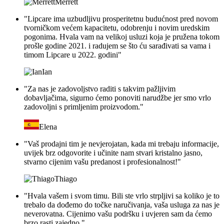
Merrett
"Lipcare ima uzbudljivu prosperitetnu budućnost pred novom
tvorničkom većem kapacitetu, odobrenju i novim uredskim
pogonima. Hvala vam na velikoj usluzi koja je pružena tokom
prošle godine 2021. i radujem se što ću sarađivati ​​sa vama i
timom Lipcare u 2022. godini"
Ian
"Za nas je zadovoljstvo raditi s takvim pažljivim
dobavljačima, sigurno ćemo ponoviti narudžbe jer smo vrlo
zadovoljni s primljenim proizvodom."
Elena
"Vaš prodajni tim je nevjerojatan, kada mi trebaju informacije,
uvijek brz odgovorite i učinite nam stvari kristalno jasno,
stvarno cijenim vašu predanost i profesionalnost!"
Thiago
"Hvala vašem i svom timu. Bili ste vrlo strpljivi sa koliko je to
trebalo da dođemo do točke naručivanja, vaša usluga za nas je
neverovatna. Cijenimo vašu podršku i uvjeren sam da ćemo
brzo rasti zajedno."