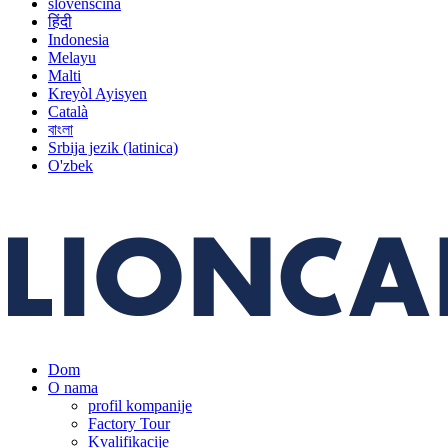
slovenščina
हिंदी
Indonesia
Melayu
Malti
Kreyòl Ayisyen
Català
বাংলা
Srbija jezik (latinica)
O'zbek
Dom
O nama
profil kompanije
Factory Tour
Kvalifikacije