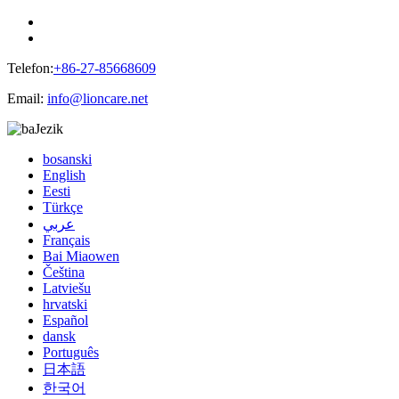
Telefon:
+86-27-85668609
Email:
info@lioncare.net
Jezik
bosanski
English
Eesti
Türkçe
عربي
Français
Bai Miaowen
Čeština
Latviešu
hrvatski
Español
dansk
Português
日本語
한국어