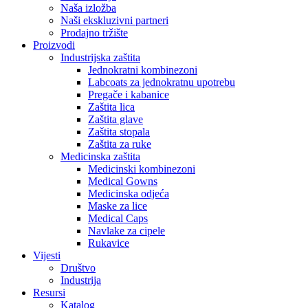
Naša izložba
Naši ekskluzivni partneri
Prodajno tržište
Proizvodi
Industrijska zaštita
Jednokratni kombinezoni
Labcoats za jednokratnu upotrebu
Pregače i kabanice
Zaštita lica
Zaštita glave
Zaštita stopala
Zaštita za ruke
Medicinska zaštita
Medicinski kombinezoni
Medical Gowns
Medicinska odjeća
Maske za lice
Medical Caps
Navlake za cipele
Rukavice
Vijesti
Društvo
Industrija
Resursi
Katalog