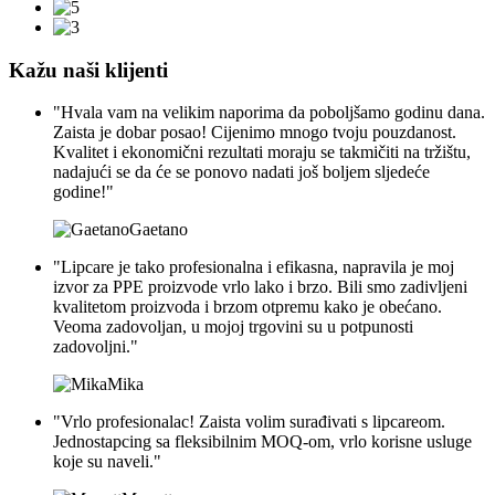
Kažu naši klijenti
"Hvala vam na velikim naporima da poboljšamo godinu dana.
Zaista je dobar posao! Cijenimo mnogo tvoju pouzdanost.
Kvalitet i ekonomični rezultati moraju se takmičiti na tržištu,
nadajući se da će se ponovo nadati još boljem sljedeće
godine!"
Gaetano
"Lipcare je tako profesionalna i efikasna, napravila je moj
izvor za PPE proizvode vrlo lako i brzo. Bili smo zadivljeni
kvalitetom proizvoda i brzom otpremu kako je obećano.
Veoma zadovoljan, u mojoj trgovini su u potpunosti
zadovoljni."
Mika
"Vrlo profesionalac! Zaista volim surađivati ​​s lipcareom.
Jednostapcing sa fleksibilnim MOQ-om, vrlo korisne usluge
koje su naveli."