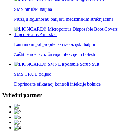
SMS hirurški haljina --
Pružaju sigurnosnu barijeru medicinskim stručnjacima.
Laminirani polipropilenski izolacijski haljini --
Zaštitite nosilac iz širenja infekcije ili bolesti
SMS CRUB odijelo --
Doprinosite efikasnoj kontroli infekcije bolnice.
Vrijedni partner